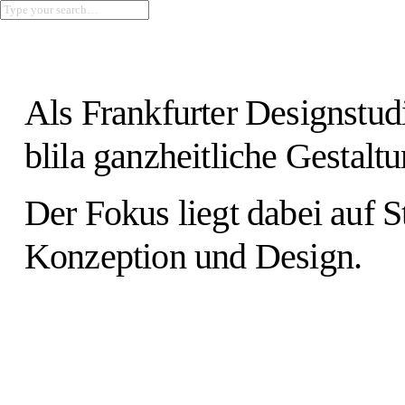
blila.
Impressum
Instagram
Datenschutz
Als Frankfurter Design­stud
LinkedIn
blila
ganzheitliche Gestaltu
Der Fokus liegt dabei auf St
Konzeption und Design.